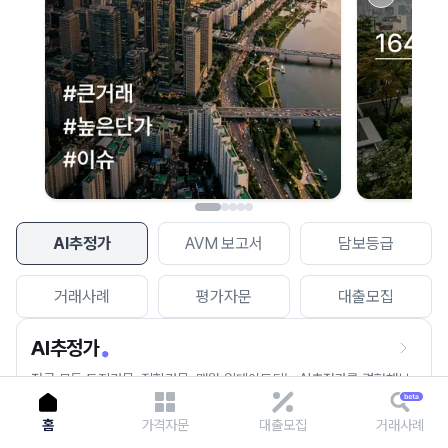
이용에 불편을 드려 죄송합니다.
다시 시도
AI추정가
AVM 보고서
담보등급
거래사례
평가자문
대출모집
AI추정가
전국 모든 토지건물, 집합건물, 매월 업데이트되는 AI추정가를 경험해보
세요.
홈
가격자문
대출모집
거래사례