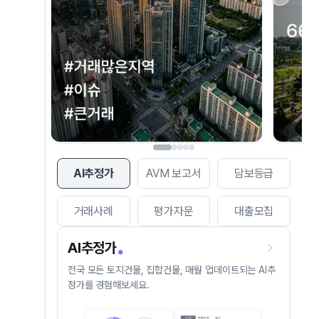
AI추정가
AVM 보고서
담보등급
거래사례
평가자문
대출모집
AI추정가
전국 모든 토지건물, 집합건물, 매월 업데이트되는 AI추
정가를 경험해보세요.