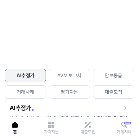
이용에 불편을 드려 죄송합니다.
다시 시도
AI추정가
AVM 보고서
담보등급
거래사례
평가자문
대출모집
AI추정가
전국 모든 토지건물, 집합건물, 매월 업데이트되는 AI추정가를 경험해보
세요.
홈
가격자문
대출모집
거래사례