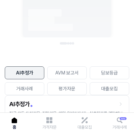
이용에 불편을 드려 죄송합니다.
다시 시도
AI추정가
AVM 보고서
담보등급
거래사례
평가자문
대출모집
AI추정가
전국 모든 토지건물, 집합건물, 매월 업데이트되는 AI추정가를 경험해보
세요.
홈
가격자문
대출모집
거래사례