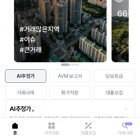
이용에 불편을 드려 죄송합니다.
다시 시도
AI추정가
AVM 보고서
담보등급
거래사례
평가자문
대출모집
AI추정가
전국 모든 토지건물, 집합건물, 매월 업데이트되는 AI추정가를 경험해보
세요.
홈
가격자문
대출모집
거래사례