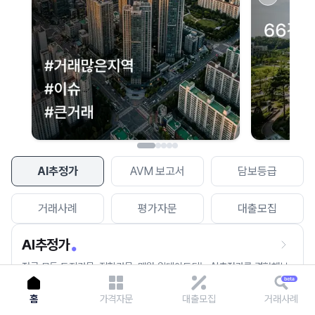
이용에 불편을 드려 죄송합니다.
다시 시도
AI추정가
AVM 보고서
담보등급
거래사례
평가자문
대출모집
AI추정가
전국 모든 토지건물, 집합건물, 매월 업데이트되는 AI추정가를 경험해보
세요.
홈
가격자문
대출모집
거래사례