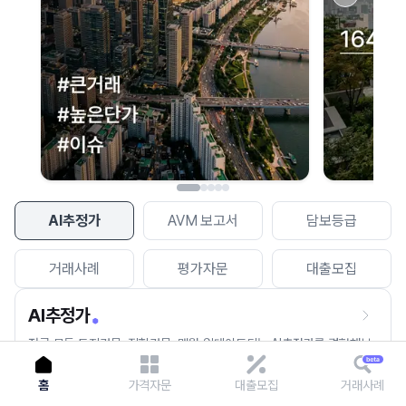
이용에 불편을 드려 죄송합니다.
다시 시도
AI추정가
AVM 보고서
담보등급
거래사례
평가자문
대출모집
AI추정가
전국 모든 토지건물, 집합건물, 매월 업데이트되는 AI추정가를 경험해보
세요.
홈
가격자문
대출모집
거래사례