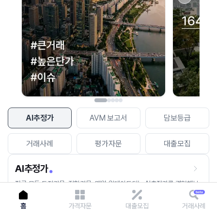
이용에 불편을 드려 죄송합니다.
다시 시도
AI추정가
AVM 보고서
담보등급
거래사례
평가자문
대출모집
AI추정가
전국 모든 토지건물, 집합건물, 매월 업데이트되는 AI추정가를 경험해보
세요.
홈
가격자문
대출모집
거래사례