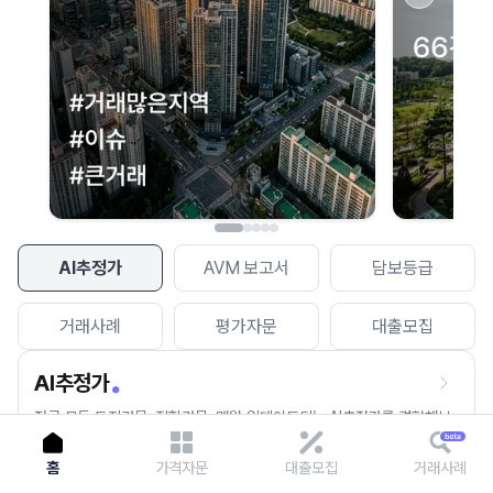
이용에 불편을 드려 죄송합니다.
다시 시도
AI추정가
AVM 보고서
담보등급
거래사례
평가자문
대출모집
AI추정가
전국 모든 토지건물, 집합건물, 매월 업데이트되는 AI추정가를 경험해보
세요.
홈
가격자문
대출모집
거래사례