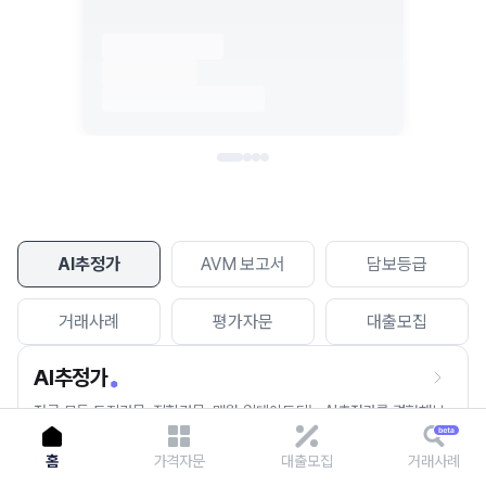
이용에 불편을 드려 죄송합니다.
다시 시도
AI추정가
AVM 보고서
담보등급
거래사례
평가자문
대출모집
AI추정가
전국 모든 토지건물, 집합건물, 매월 업데이트되는 AI추정가를 경험해보
세요.
홈
가격자문
대출모집
거래사례