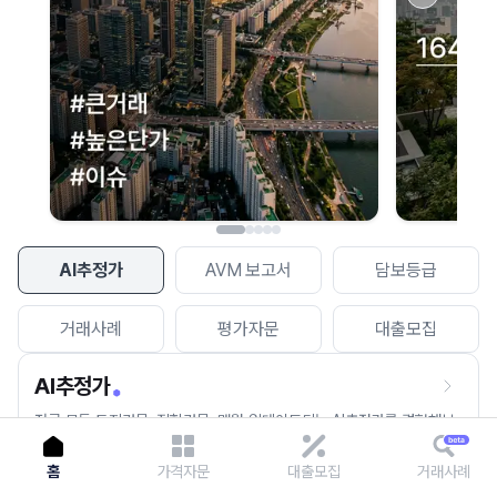
이용에 불편을 드려 죄송합니다.
다시 시도
AI추정가
AVM 보고서
담보등급
거래사례
평가자문
대출모집
AI추정가
전국 모든 토지건물, 집합건물, 매월 업데이트되는 AI추정가를 경험해보
세요.
홈
가격자문
대출모집
거래사례