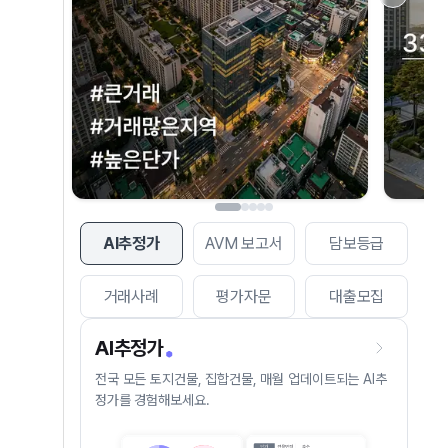
AI추정가
AVM 보고서
담보등급
거래사례
평가자문
대출모집
AI추정가
전국 모든 토지건물, 집합건물, 매월 업데이트되는 AI추
정가를 경험해보세요.