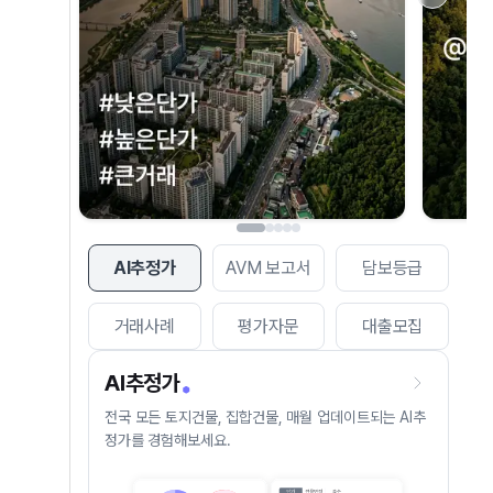
AI추정가
AVM 보고서
담보등급
거래사례
평가자문
대출모집
AI추정가
전국 모든 토지건물, 집합건물, 매월 업데이트되는 AI추
정가를 경험해보세요.