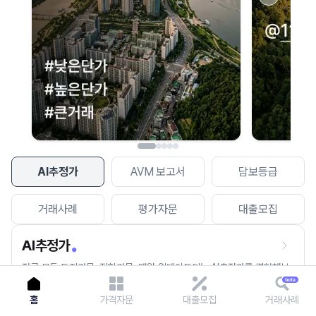
이용에 불편을 드려 죄송합니다.
다시 시도
AI추정가
AVM 보고서
담보등급
거래사례
평가자문
대출모집
AI추정가
전국 모든 토지건물, 집합건물, 매월 업데이트되는 AI추정가를 경험해보
세요.
홈
가격자문
대출모집
거래사례