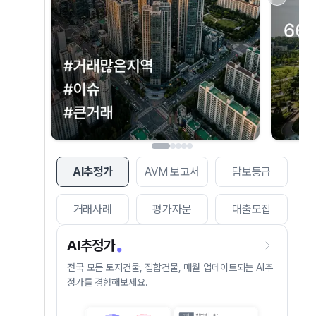
AI추정가
AVM 보고서
담보등급
거래사례
평가자문
대출모집
AI추정가
전국 모든 토지건물, 집합건물, 매월 업데이트되는 AI추
정가를 경험해보세요.