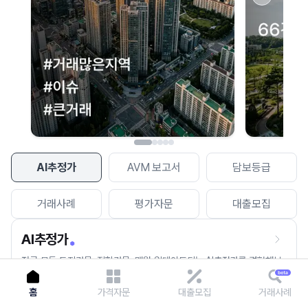
이용에 불편을 드려 죄송합니다.
다시 시도
AI추정가
AVM 보고서
담보등급
거래사례
평가자문
대출모집
AI추정가
전국 모든 토지건물, 집합건물, 매월 업데이트되는 AI추정가를 경험해보
세요.
홈
가격자문
대출모집
거래사례