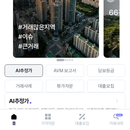
이용에 불편을 드려 죄송합니다.
다시 시도
AI추정가
AVM 보고서
담보등급
거래사례
평가자문
대출모집
AI추정가
전국 모든 토지건물, 집합건물, 매월 업데이트되는 AI추정가를 경험해보
세요.
홈
가격자문
대출모집
거래사례