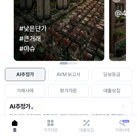
이용에 불편을 드려 죄송합니다.
다시 시도
AI추정가
AVM 보고서
담보등급
거래사례
평가자문
대출모집
AI추정가
전국 모든 토지건물, 집합건물, 매월 업데이트되는 AI추정가를 경험해보
세요.
홈
가격자문
대출모집
거래사례