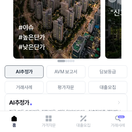
이용에 불편을 드려 죄송합니다.
다시 시도
AI추정가
AVM 보고서
담보등급
거래사례
평가자문
대출모집
AI추정가
전국 모든 토지건물, 집합건물, 매월 업데이트되는 AI추정가를 경험해보
세요.
홈
가격자문
대출모집
거래사례