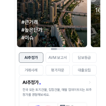
AI추정가
AVM 보고서
담보등급
거래사례
평가자문
대출모집
AI추정가
전국 모든 토지건물, 집합건물, 매월 업데이트되는 AI추
정가를 경험해보세요.