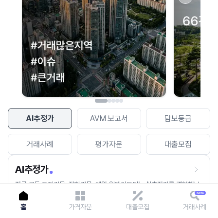
이용에 불편을 드려 죄송합니다.
다시 시도
AI추정가
AVM 보고서
담보등급
거래사례
평가자문
대출모집
AI추정가
전국 모든 토지건물, 집합건물, 매월 업데이트되는 AI추정가를 경험해보
세요.
홈
가격자문
대출모집
거래사례