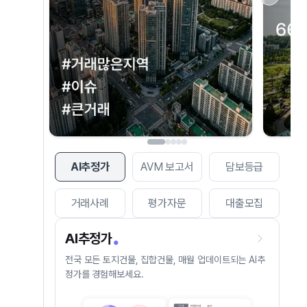
AI추정가
AVM 보고서
담보등급
거래사례
평가자문
대출모집
AI추정가
전국 모든 토지건물, 집합건물, 매월 업데이트되는 AI추
정가를 경험해보세요.