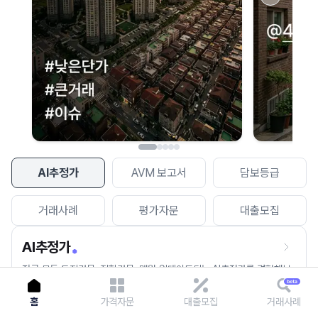
이용에 불편을 드려 죄송합니다.
다시 시도
AI추정가
AVM 보고서
담보등급
거래사례
평가자문
대출모집
AI추정가
전국 모든 토지건물, 집합건물, 매월 업데이트되는 AI추정가를 경험해보
세요.
홈
가격자문
대출모집
거래사례