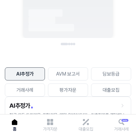
이용에 불편을 드려 죄송합니다.
다시 시도
AI추정가
AVM 보고서
담보등급
거래사례
평가자문
대출모집
AI추정가
전국 모든 토지건물, 집합건물, 매월 업데이트되는 AI추정가를 경험해보
세요.
홈
가격자문
대출모집
거래사례