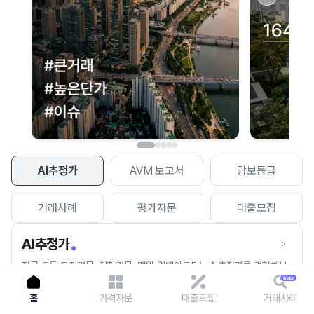
이용에 불편을 드려 죄송합니다.
다시 시도
AI추정가
AVM 보고서
담보등급
거래사례
평가자문
대출모집
AI추정가
전국 모든 토지건물, 집합건물, 매월 업데이트되는 AI추정가를 경험해보
세요.
홈
가격자문
대출모집
거래사례