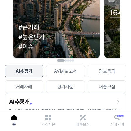
이용에 불편을 드려 죄송합니다.
다시 시도
AI추정가
AVM 보고서
담보등급
거래사례
평가자문
대출모집
AI추정가
전국 모든 토지건물, 집합건물, 매월 업데이트되는 AI추정가를 경험해보
세요.
홈
가격자문
대출모집
거래사례