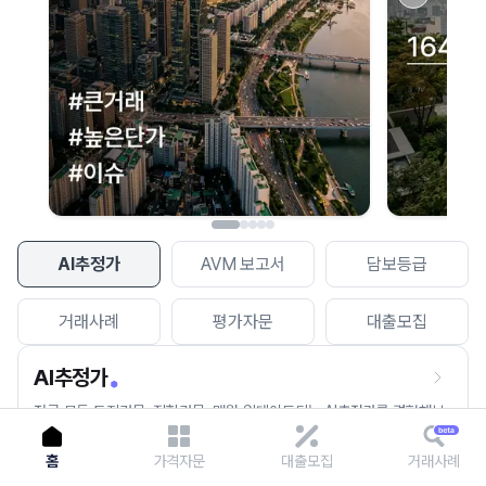
이용에 불편을 드려 죄송합니다.
다시 시도
AI추정가
AVM 보고서
담보등급
거래사례
평가자문
대출모집
AI추정가
전국 모든 토지건물, 집합건물, 매월 업데이트되는 AI추정가를 경험해보
세요.
홈
가격자문
대출모집
거래사례