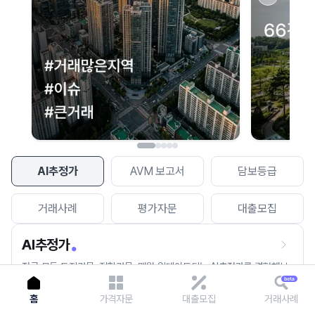
이용에 불편을 드려 죄송합니다.
다시 시도
AI추정가
AVM 보고서
담보등급
거래사례
평가자문
대출모집
AI추정가
전국 모든 토지건물, 집합건물, 매월 업데이트되는 AI추정가를 경험해보
세요.
홈
가격자문
대출모집
거래사례