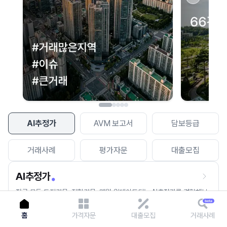
이용에 불편을 드려 죄송합니다.
다시 시도
AI추정가
AVM 보고서
담보등급
거래사례
평가자문
대출모집
AI추정가
전국 모든 토지건물, 집합건물, 매월 업데이트되는 AI추정가를 경험해보
세요.
홈
가격자문
대출모집
거래사례