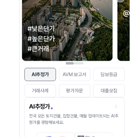
AI추정가
AVM 보고서
담보등급
거래사례
평가자문
대출모집
AI추정가
전국 모든 토지건물, 집합건물, 매월 업데이트되는 AI추
정가를 경험해보세요.