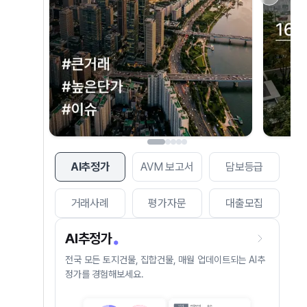
AI추정가
AVM 보고서
담보등급
거래사례
평가자문
대출모집
AI추정가
전국 모든 토지건물, 집합건물, 매월 업데이트되는 AI추
정가를 경험해보세요.