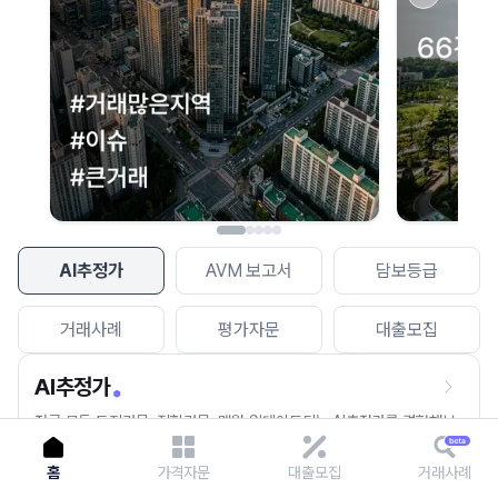
이용에 불편을 드려 죄송합니다.
다시 시도
AI추정가
AVM 보고서
담보등급
거래사례
평가자문
대출모집
AI추정가
전국 모든 토지건물, 집합건물, 매월 업데이트되는 AI추정가를 경험해보
세요.
홈
가격자문
대출모집
거래사례