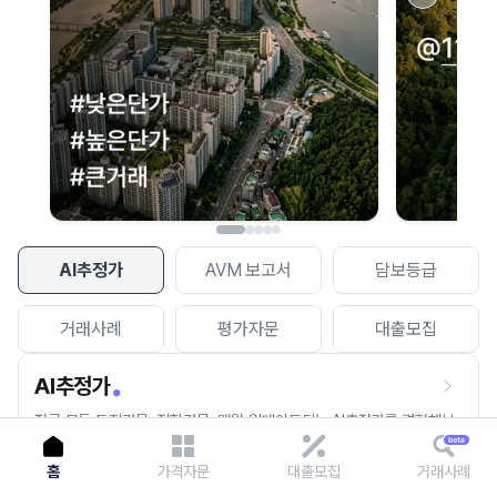
이용에 불편을 드려 죄송합니다.
다시 시도
AI추정가
AVM 보고서
담보등급
거래사례
평가자문
대출모집
AI추정가
전국 모든 토지건물, 집합건물, 매월 업데이트되는 AI추정가를 경험해보
세요.
홈
가격자문
대출모집
거래사례