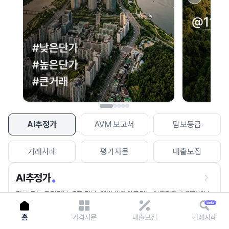
이용에 불편을 드려 죄송합니다.
다시 시도
AI추정가
AVM 보고서
담보등급
거래사례
평가자문
대출모집
AI추정가
전국 모든 토지건물, 집합건물, 매월 업데이트되는 AI추정가를 경험해보
세요.
홈
가격자문
대출모집
거래사례