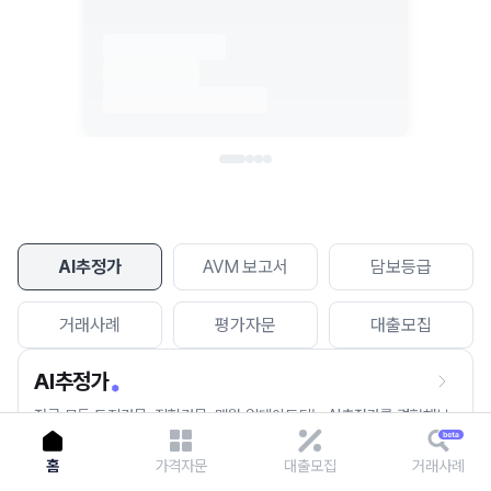
이용에 불편을 드려 죄송합니다.
다시 시도
AI추정가
AVM 보고서
담보등급
거래사례
평가자문
대출모집
AI추정가
전국 모든 토지건물, 집합건물, 매월 업데이트되는 AI추정가를 경험해보
세요.
홈
가격자문
대출모집
거래사례