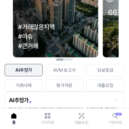
이용에 불편을 드려 죄송합니다.
다시 시도
AI추정가
AVM 보고서
담보등급
거래사례
평가자문
대출모집
AI추정가
전국 모든 토지건물, 집합건물, 매월 업데이트되는 AI추정가를 경험해보
세요.
홈
가격자문
대출모집
거래사례