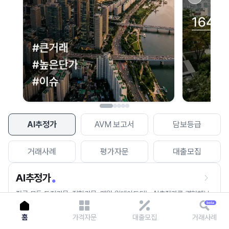
이용에 불편을 드려 죄송합니다.
다시 시도
AI추정가
AVM 보고서
담보등급
거래사례
평가자문
대출모집
AI추정가
전국 모든 토지건물, 집합건물, 매월 업데이트되는 AI추정가를 경험해보
세요.
홈
가격자문
대출모집
거래사례