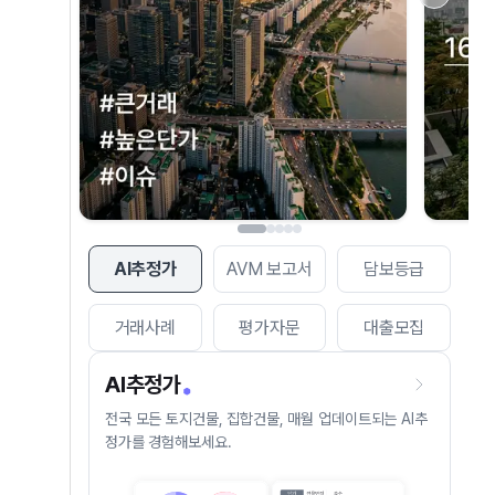
AI추정가
AVM 보고서
담보등급
거래사례
평가자문
대출모집
AI추정가
전국 모든 토지건물, 집합건물, 매월 업데이트되는 AI추
정가를 경험해보세요.