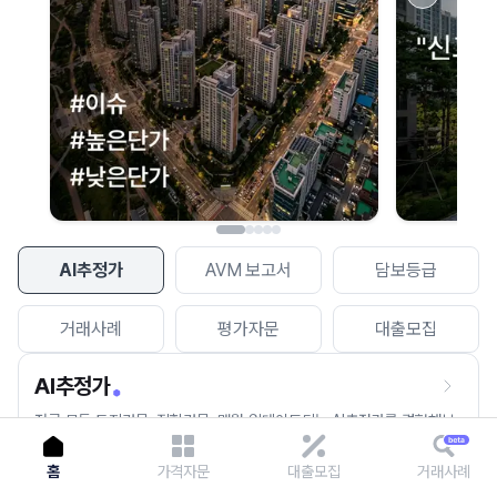
이용에 불편을 드려 죄송합니다.
다시 시도
AI추정가
AVM 보고서
담보등급
거래사례
평가자문
대출모집
AI추정가
전국 모든 토지건물, 집합건물, 매월 업데이트되는 AI추정가를 경험해보
세요.
홈
가격자문
대출모집
거래사례