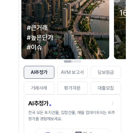
AI추정가
AVM 보고서
담보등급
거래사례
평가자문
대출모집
AI추정가
전국 모든 토지건물, 집합건물, 매월 업데이트되는 AI추
정가를 경험해보세요.