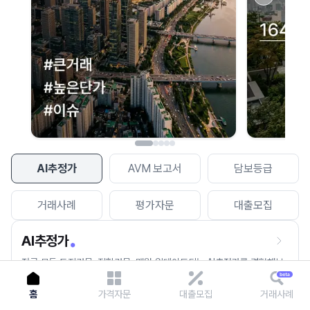
이용에 불편을 드려 죄송합니다.
다시 시도
AI추정가
AVM 보고서
담보등급
거래사례
평가자문
대출모집
AI추정가
전국 모든 토지건물, 집합건물, 매월 업데이트되는 AI추정가를 경험해보
세요.
홈
가격자문
대출모집
거래사례