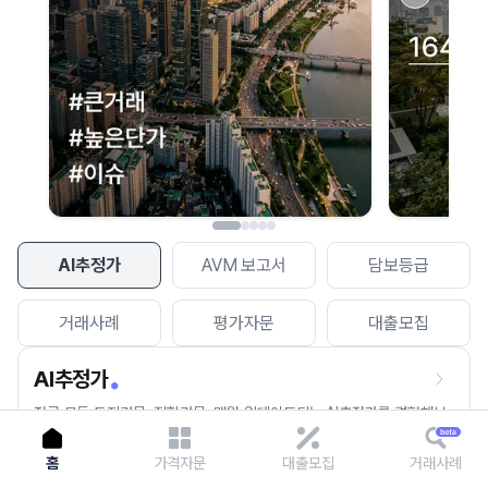
이용에 불편을 드려 죄송합니다.
다시 시도
AI추정가
AVM 보고서
담보등급
거래사례
평가자문
대출모집
AI추정가
전국 모든 토지건물, 집합건물, 매월 업데이트되는 AI추정가를 경험해보
세요.
홈
가격자문
대출모집
거래사례