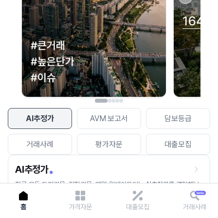
이용에 불편을 드려 죄송합니다.
다시 시도
AI추정가
AVM 보고서
담보등급
거래사례
평가자문
대출모집
AI추정가
전국 모든 토지건물, 집합건물, 매월 업데이트되는 AI추정가를 경험해보
세요.
홈
가격자문
대출모집
거래사례