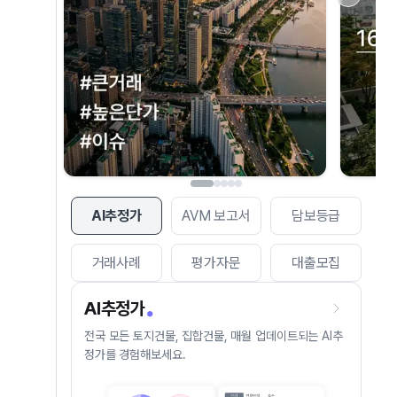
AI추정가
AVM 보고서
담보등급
거래사례
평가자문
대출모집
AI추정가
전국 모든 토지건물, 집합건물, 매월 업데이트되는 AI추
정가를 경험해보세요.