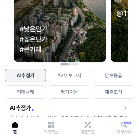
이용에 불편을 드려 죄송합니다.
다시 시도
AI추정가
AVM 보고서
담보등급
거래사례
평가자문
대출모집
AI추정가
전국 모든 토지건물, 집합건물, 매월 업데이트되는 AI추정가를 경험해보
세요.
홈
가격자문
대출모집
거래사례