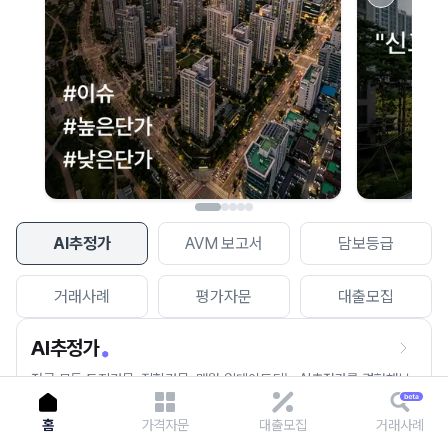
이용에 불편을 드려 죄송합니다.
다시 시도
AI추정가
AVM 보고서
담보등급
거래사례
평가자문
대출모집
AI추정가
전국 모든 토지건물, 집합건물, 매월 업데이트되는 AI추정가를 경험해보
세요.
홈
가격자문
대출모집
거래사례