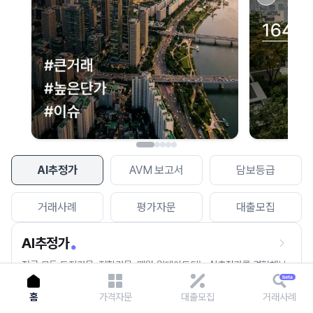
이용에 불편을 드려 죄송합니다.
다시 시도
AI추정가
AVM 보고서
담보등급
거래사례
평가자문
대출모집
AI추정가
전국 모든 토지건물, 집합건물, 매월 업데이트되는 AI추정가를 경험해보
세요.
홈
가격자문
대출모집
거래사례