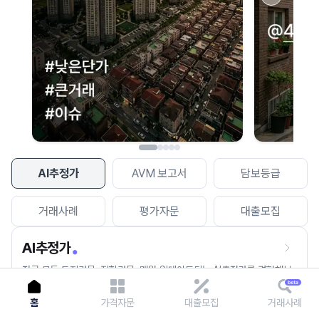
이용에 불편을 드려 죄송합니다.
다시 시도
AI추정가
AVM 보고서
담보등급
거래사례
평가자문
대출모집
AI추정가
전국 모든 토지건물, 집합건물, 매월 업데이트되는 AI추정가를 경험해보
세요.
홈
가격자문
대출모집
거래사례