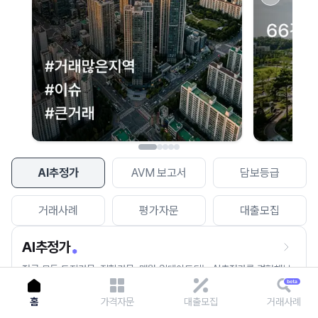
이용에 불편을 드려 죄송합니다.
다시 시도
AI추정가
AVM 보고서
담보등급
거래사례
평가자문
대출모집
AI추정가
전국 모든 토지건물, 집합건물, 매월 업데이트되는 AI추정가를 경험해보
세요.
홈
가격자문
대출모집
거래사례