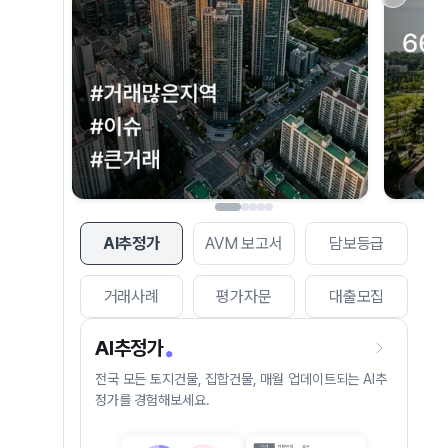
AI추정가
AVM 보고서
담보등급
거래사례
평가자문
대출모집
AI추정가
전국 모든 토지건물, 집합건물, 매월 업데이트되는 AI추
정가를 경험해보세요.